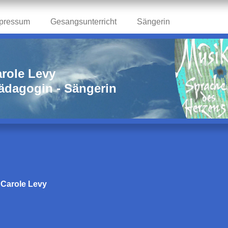
pressum
Gesangsunterricht
Sängerin
role Levy
dagogin - Sängerin
Carole Levy