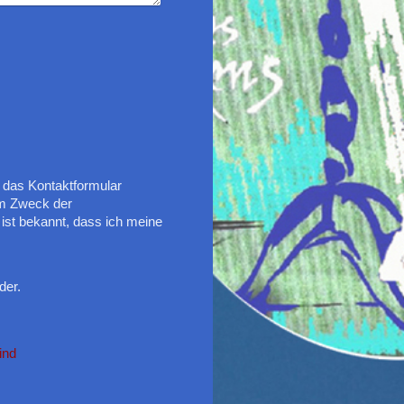
n das Kontaktformular
um Zweck der
ist bekannt, dass ich meine
der.
ind